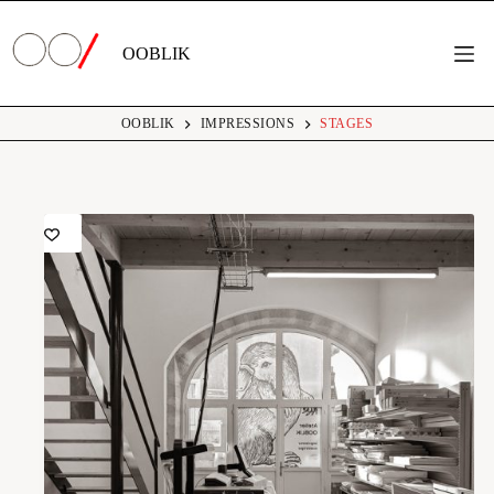
Passer
au
contenu
OOBLIK
OOBLIK
IMPRESSIONS
STAGES
Stages