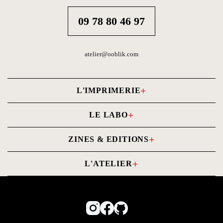
09 78 80 46 97
atelier@ooblik.com
L'IMPRIMERIE
Carnets photo
LE LABO
Livres photo
Tirages photo
ZINES & EDITIONS
Cartes
Tirages d'Art
Commander un Zine
Imprimer mon PDF
L'ATELIER
Contrecollage
Notre histoire
Conditions Générales de Vente (CGV)
Numérisation
Formations
Mentions Légales
Nos papiers
Kit Papier
Tarifs
Politique de confidentialité