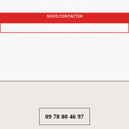
les papiers et ce qu’on sait faire.
NOUS CONTACTER
09 78 80 46 97
OOBLIK — Sully, Bourgogne — Artisans d’Art depuis 2021
09 78 80 46 97