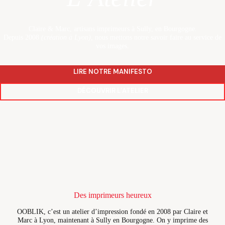
Claire & Marc, artisans imprimeurs à Sully, en Bourgogne.
Depuis 2008
(création à Lyon)
, nous mettons notre savoir faire au service de
vos images.
LIRE NOTRE MANIFESTO
DÉCOUVRIR L’ATELIER
Des imprimeurs heureux
OOBLIK, c’est un atelier d’impression fondé en 2008 par Claire et
Marc à Lyon, maintenant à Sully en Bourgogne. On y imprime des