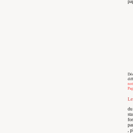
pap
Déc
dif
not
Pap
Le
du
st
fo
pa
, p