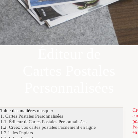
Éditeur de
Cartes Postales
Personnalisées
Cr
Table des matières
masquer
car
1.
Cartes Postales Personnalisées
po
1.1.
Éditeur deCartes Postales Personnalisées
Fa
1.2.
Créez vos cartes postales Facilement en ligne
en
1.2.1.
les Papiers