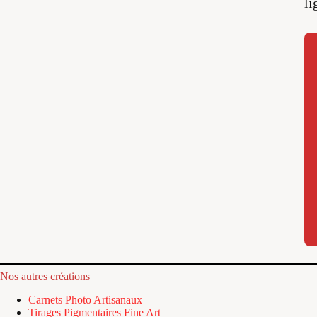
li
Nos autres créations
Carnets Photo Artisanaux
Tirages Pigmentaires Fine Art