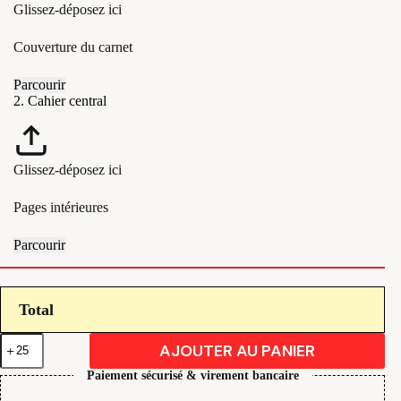
Glissez-déposez ici
Couverture du carnet
Parcourir
2. Cahier central
Glissez-déposez ici
Pages intérieures
Parcourir
Total
quantité
AJOUTER AU PANIER
de
Imprimez
Paiement sécurisé & virement bancaire
votre
Zine