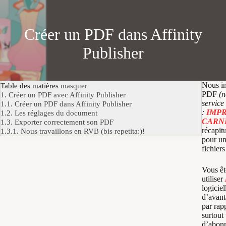
Créer un PDF dans Affinity
Publisher
Nous im
Table des matières
masquer
PDF
(n
1.
Créer un PDF avec Affinity Publisher
service 
1.1.
Créer un PDF dans Affinity Publisher
:
IMP
1.2.
Les réglages du document
CARN
1.3.
Exporter correctement son PDF
récapit
1.3.1.
Nous travaillons en RVB (bis repetita:)!
pour un
fichier
Vous êt
utiliser
logicie
d’avant
par rap
surtout
d’abon