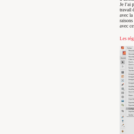
Je l’ai
travail
avec la
raisons 
avec cer
Les ré