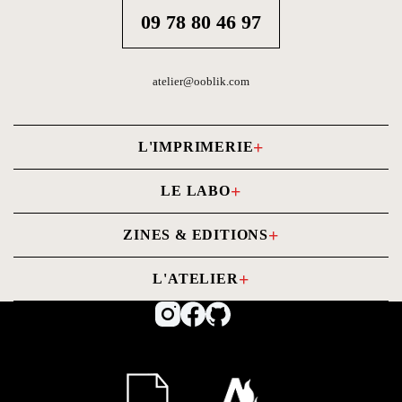
09 78 80 46 97
atelier@ooblik.com
L'IMPRIMERIE
Carnets photo
LE LABO
Livres photo
Tirages photo
ZINES & EDITIONS
Cartes
Tirages d'Art
Commander un Zine
Imprimer mon PDF
L'ATELIER
Contrecollage
Notre histoire
Conditions Générales de Vente (CGV)
Numérisation
Formations
Mentions Légales
Nos papiers
Kit Papier
Tarifs
Politique de confidentialité