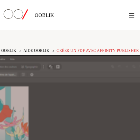
Passer
au
contenu
OOBLIK
Créer
OOBLIK
AIDE OOBLIK
CRÉER UN PDF AVEC AFFINITY PUBLISHER
un
PDF
avec
Affinity
Publisher