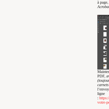
à page,
Acroba
Mainten
PDF, a
(toujou
carnets 
l’envoy
ligne
:
https:
votre-p