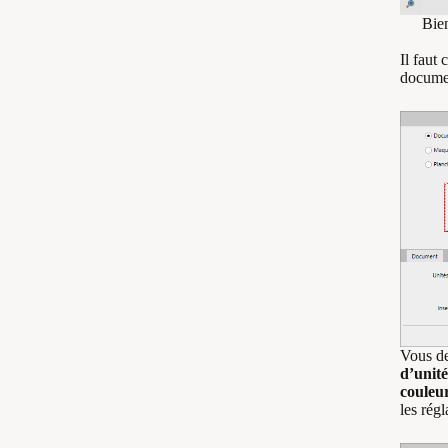
Bie
Il faut
documen
Vous de
d’
unité
couleu
les régl