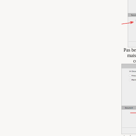
Pas be
mais
c