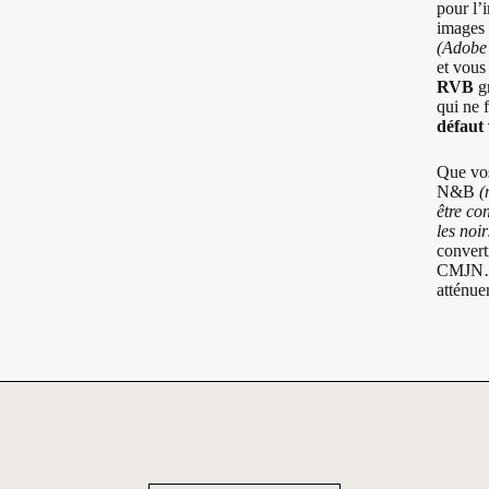
pour l’
images
(Adobe
et vous
RVB
gr
qui ne 
défaut
Que vos
N&B
(
être co
les noi
convert
CMJN…v
atténuer