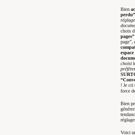
Bien
ac
perdu
réglage
docume
choix d
pages”
page”, 
compat
espace
docum
choisi 
préfére
SURT
“Conver
! Je cri
force d
Bien pe
générer
tendanc
réglag
Voici u