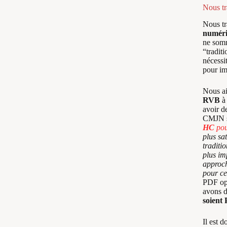
Nous t
Nous tr
numér
ne som
“tradit
nécessi
pour im
Nous a
RVB
à 
avoir de
CMJN sp
HC
pou
plus sat
traditi
plus im
approc
pour ce
PDF opt
avons d
soient
Il est 