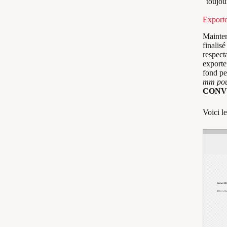
toujou
Export
Mainten
finalisé
respect
exporte
fond pe
mm pou
CONVER
Voici le