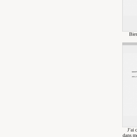
Bie
J’ai
dans mo