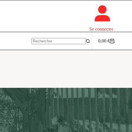
Se connecter
0,00
€
Panier
Aucun
d’achat
résultat