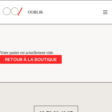
Passer
au
contenu
OOBLIK
Panier
Votre panier est actuellement vide.
RETOUR À LA BOUTIQUE