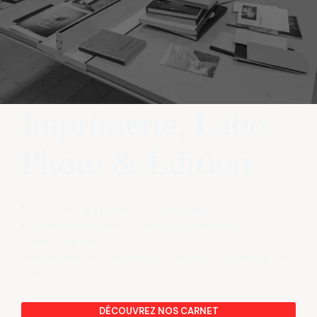
Imprimerie, Labo
Photo & Édition
Un atelier atypique en Bourgogne.
Presse numérique, tirages pigmentaires,
numérisation.
Vos photos et vos projets méritent mieux qu’un
clic.
DÉCOUVREZ NOS CARNET