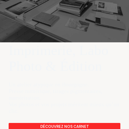
Imprimerie, Labo
Photo & Édition
Un atelier atypique en Bourgogne.
Presse numérique, tirages pigmentaires,
numérisation.
Vos photos et vos projets méritent mieux qu’un
clic.
DÉCOUVREZ NOS CARNET