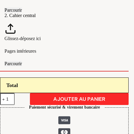
Parcourir
2. Cahier central
Glissez-déposez ici
Pages intérieures
Parcourir
Total
quantité
AJOUTER AU PANIER
de
Imprimez
Paiement sécurisé & virement bancaire
votre
PDF