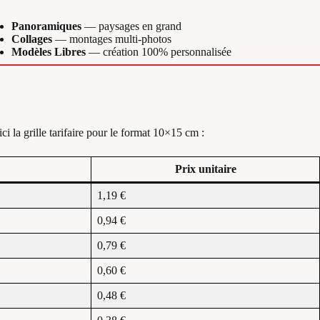
Panoramiques
— paysages en grand
Collages
— montages multi-photos
Modèles Libres
— création 100% personnalisée
ici la grille tarifaire pour le format 10×15 cm :
Prix unitaire
1,19 €
0,94 €
0,79 €
0,60 €
0,48 €