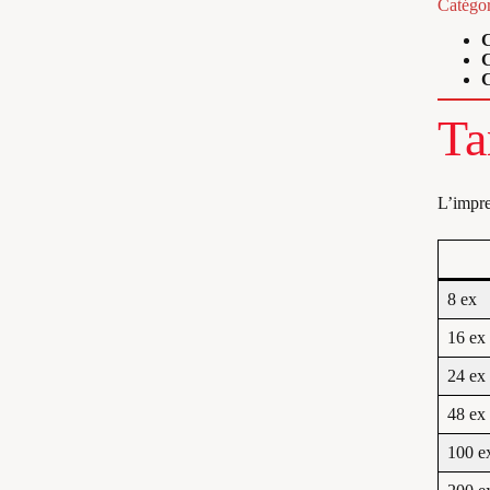
Catégor
C
C
C
Ta
L’impre
8 ex
16 ex
24 ex
48 ex
100 e