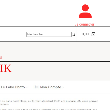
Se connecter
0,00
€
Panier
Aucun
d’achat
résultat
ES
LIK