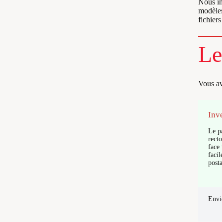
Nous im
modèles
fichier
Le
Vous av
Inv
Le pa
rect
face
faci
post
Envi