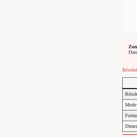
Zone
Dans
Résolut
Résol
Mode 
Format
Dimen