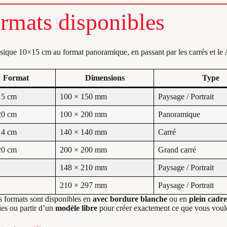
rmats disponibles
sique 10×15 cm au format panoramique, en passant par les carrés et le 
Format
Dimensions
Type
15 cm
100 × 150 mm
Paysage / Portrait
20 cm
100 × 200 mm
Panoramique
14 cm
140 × 140 mm
Carré
20 cm
200 × 200 mm
Grand carré
148 × 210 mm
Paysage / Portrait
210 × 297 mm
Paysage / Portrait
s formats sont disponibles en
avec bordure blanche
ou en
plein cadre
ies ou partir d’un
modèle libre
pour créer exactement ce que vous voul