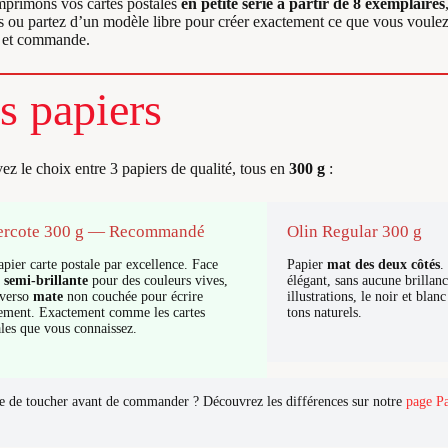
primons vos cartes postales
en petite série à partir de 8 exemplaires
 ou partez d’un modèle libre pour créer exactement ce que vous voulez. 
s et commande.
s papiers
ez le choix entre 3 papiers de qualité, tous en
300 g
:
ercote 300 g — Recommandé
Olin Regular 300 g
pier carte postale par excellence. Face
Papier
mat des deux côtés
.
o
semi-brillante
pour des couleurs vives,
élégant, sans aucune brillanc
 verso
mate
non couchée pour écrire
illustrations, le noir et blan
lement. Exactement comme les cartes
tons naturels.
ales que vous connaissez.
e de toucher avant de commander ? Découvrez les différences sur notre
page Pa