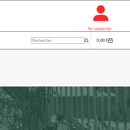
Se connecter
0,00
€
Panier
Aucun
d’achat
résultat