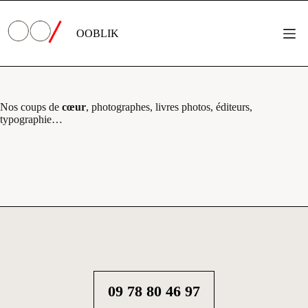
Passer
au
contenu
OOBLIK
BLOG
Nos coups de
cœur
, photographes, livres photos, éditeurs,
typographie…
09 78 80 46 97