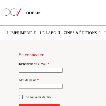
Passer
au
contenu
OOBLIK
L’IMPRIMERIE
LE LABO
ZINES & ÉDITIONS
Mon
Se connecter
compte
Obligatoire
Identifiant ou e-mail
*
Obligatoire
Mot de passe
*
Se souvenir de moi