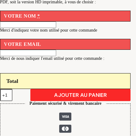
PDF, soit la version HD imprimable, à vous de choisir :
VOTRE NOM
*
Merci d'indiquez votre nom utilisé pour cette commande
VOTRE EMAIL
Merci de nous indiquer l'email utilisé pour cette commande :
Total
quantité
AJOUTER AU PANIER
de
Récupérer
Paiement sécurisé & virement bancaire
le
fichier
PDF
de
votre
commande.