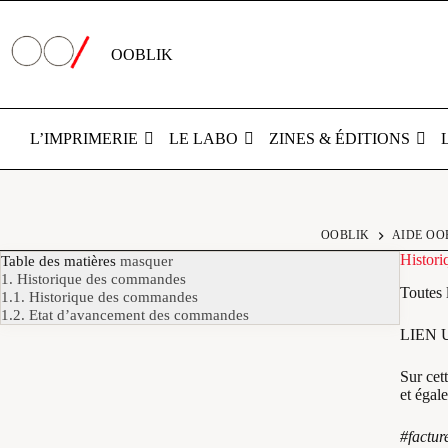
Passer
au
contenu
OOBLIK
L’IMPRIMERIE
LE LABO
ZINES & ÉDITIONS
Historique
OOBLIK
AIDE OO
des
Histor
Table des matières
masquer
commandes
1.
Historique des commandes
Toutes 
1.1.
Historique des commandes
1.2.
Etat d’avancement des commandes
LIEN 
Sur cet
et éga
#factu