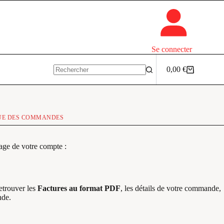
Se connecter
0,00
€
Panier
Aucun
d’achat
résultat
UE DES COMMANDES
age de votre compte :
etrouver les
Factures au format PDF
, les détails de votre commande,
nde.