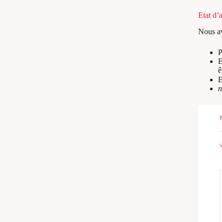
Etat d
Nous a
P
E
ê
E
n