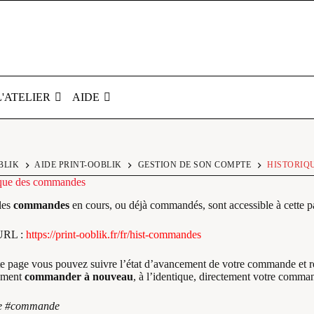
L'ATELIER
AIDE
BLIK
AIDE PRINT-OOBLIK
GESTION DE SON COMPTE
HISTORIQ
ique des commandes
les
commandes
en cours, ou déjà commandés, sont accessible à cette p
URL :
https://print-ooblik.fr/fr/hist-commandes
te page vous pouvez suivre l’état d’avancement de votre commande et r
lement
commander à nouveau
, à l’identique, directement votre comma
re #commande