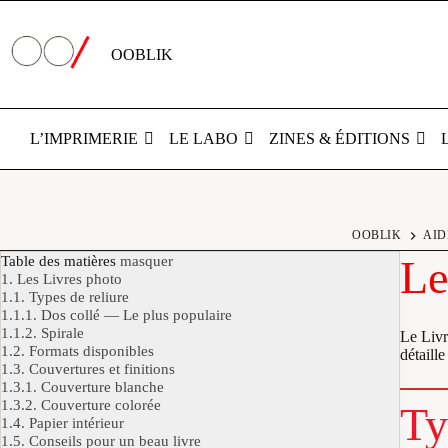
Passer
au
contenu
OOBLIK
L’IMPRIMERIE
LE LABO
ZINES & ÉDITIONS
OOBLIK
AID
Table des matières
masquer
Le
1.
Les Livres photo
1.1.
Types de reliure
1.1.1.
Dos collé — Le plus populaire
1.1.2.
Spirale
Le Livr
1.2.
Formats disponibles
détaille
1.3.
Couvertures et finitions
1.3.1.
Couverture blanche
1.3.2.
Couverture colorée
Ty
1.4.
Papier intérieur
1.5.
Conseils pour un beau livre