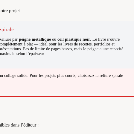
otre projet.
Spirale
Reliure par
peigne métallique
ou
coil plastique noir
. Le livre s’ouvre
complètement à plat — idéal pour les livres de recettes, portfolios et
présentations. Pas de limite de pages basses, mais le peigne a une capacité
maximale selon l’épaisseur.
n collage solide. Pour les projets plus courts, choisissez la reliure spirale
bles dans l’éditeur :