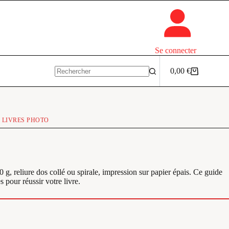
Se connecter
0,00
€
Panier
Aucun
d’achat
résultat
 LIVRES PHOTO
 reliure dos collé ou spirale, impression sur papier épais. Ce guide
s pour réussir votre livre.