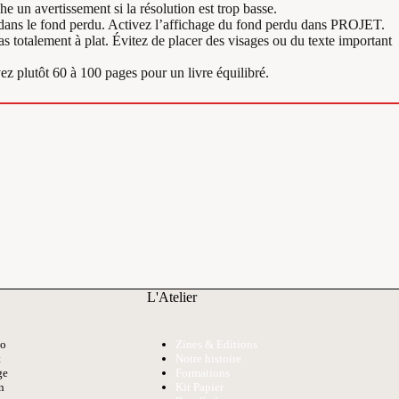
he un avertissement si la résolution est trop basse.
 dans le fond perdu. Activez l’affichage du fond perdu dans PROJET.
as totalement à plat. Évitez de placer des visages ou du texte important
z plutôt 60 à 100 pages pour un livre équilibré.
L'Atelier
to
Zines & Editions
t
Notre histoire
ge
Formations
n
Kit Papier