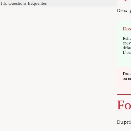
1.6.
Questions fréquentes
Deux ty
Dos
Reli
couv
défau
L’ou
Dos 
ou 
Fo
Du peti