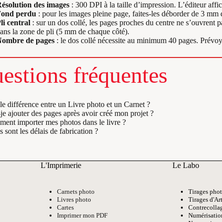
ésolution des images
: 300 DPI à la taille d’impression. L’éditeur affic
Fond perdu
: pour les images pleine page, faites-les déborder de 3 mm
li central
: sur un dos collé, les pages proches du centre ne s’ouvrent p
ans la zone de pli (5 mm de chaque côté).
ombre de pages
: le dos collé nécessite au minimum 40 pages. Prévoye
estions fréquentes
le différence entre un Livre photo et un Carnet ?
je ajouter des pages après avoir créé mon projet ?
ent importer mes photos dans le livre ?
 sont les délais de fabrication ?
L'Imprimerie
Le Labo
Carnets photo
Tirages pho
Livres photo
Tirages d'Ar
Cartes
Contrecolla
Imprimer mon PDF
Numérisatio