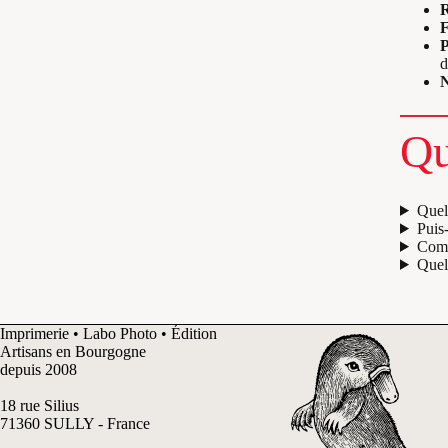
R
P
d
N
Qu
Quel
Puis-
Comm
Quels
Imprimerie • Labo Photo • Édition
Artisans en Bourgogne
depuis 2008
18 rue Silius
71360 SULLY - France