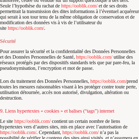
transférée, cédée ou vendue sur un support quelconque à des tiers.
Seule l’hypothèse du rachat de
https://ooblik.com/
et de ses droits
permettrait la transmission des dites informations à l’éventuel acquéreur
qui serait à son tour tenu de la même obligation de conservation et de
modification des données vis à vis de l’utilisateur du
site
https://ooblik.com/
.
Sécurité
Pour assurer la sécurité et la confidentialité des Données Personnelles
et des Données Personnelles de Santé,
https://ooblik.com/
utilise des
réseaux protégés par des dispositifs standards tels que par pare-feu, la
pseudonymisation, l’encryption et mot de passe.
Lors du traitement des Données Personnelles,
https://ooblik.com/
prend
toutes les mesures raisonnables visant à les protéger contre toute perte,
utilisation détournée, accès non autorisé, divulgation, altération ou
destruction.
9. Liens hypertextes « cookies » et balises (“tags”) internet
Le site
https://ooblik.com/
contient un certain nombre de liens
hypertextes vers d’autres sites, mis en place avec l’autorisation de
https://ooblik.com/
. Cependant,
https://ooblik.com/
n’a pas la
possibilité de vérifier le contenu des sites ainsi visités, et n’assumera en