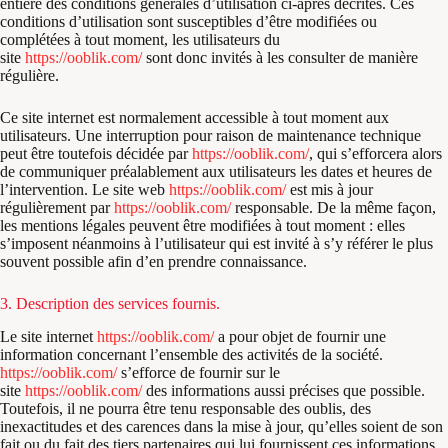
entière des conditions générales d’utilisation ci-après décrites. Ces
conditions d’utilisation sont susceptibles d’être modifiées ou
complétées à tout moment, les utilisateurs du
site
https://ooblik.com/
sont donc invités à les consulter de manière
régulière.
Ce site internet est normalement accessible à tout moment aux
utilisateurs. Une interruption pour raison de maintenance technique
peut être toutefois décidée par
https://ooblik.com/
, qui s’efforcera alors
de communiquer préalablement aux utilisateurs les dates et heures de
l’intervention. Le site web
https://ooblik.com/
est mis à jour
régulièrement par
https://ooblik.com/
responsable. De la même façon,
les mentions légales peuvent être modifiées à tout moment : elles
s’imposent néanmoins à l’utilisateur qui est invité à s’y référer le plus
souvent possible afin d’en prendre connaissance.
3. Description des services fournis.
Le site internet
https://ooblik.com/
a pour objet de fournir une
information concernant l’ensemble des activités de la société.
https://ooblik.com/
s’efforce de fournir sur le
site
https://ooblik.com/
des informations aussi précises que possible.
Toutefois, il ne pourra être tenu responsable des oublis, des
inexactitudes et des carences dans la mise à jour, qu’elles soient de son
fait ou du fait des tiers partenaires qui lui fournissent ces informations.